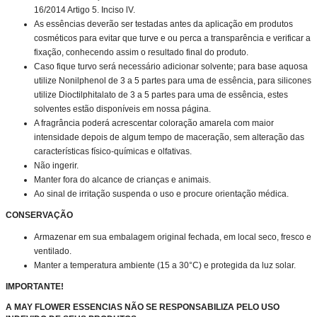
16/2014 Artigo 5. Inciso lV.
As essências deverão ser testadas antes da aplicação em produtos
cosméticos para evitar que turve e ou perca a transparência e verificar a
fixação, conhecendo assim o resultado final do produto.
Caso fique turvo será necessário adicionar solvente; para base aquosa
utilize Nonilphenol de 3 a 5 partes para uma de essência, para silicones
utilize Dioctilphitalato de 3 a 5 partes para uma de essência, estes
solventes estão disponíveis em nossa página.
A fragrância poderá acrescentar coloração amarela com maior
intensidade depois de algum tempo de maceração, sem alteração das
características físico-químicas e olfativas.
Não ingerir.
Manter fora do alcance de crianças e animais.
Ao sinal de irritação suspenda o uso e procure orientação médica.
CONSERVAÇÃO
Armazenar em sua embalagem original fechada, em local seco, fresco e
ventilado.
Manter a temperatura ambiente (15 a 30°C) e protegida da luz solar.
IMPORTANTE!
A MAY FLOWER ESSENCIAS NÃO SE RESPONSABILIZA PELO USO