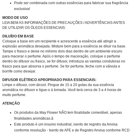
Pode ser combinada com outras essências para fabricar sua fragrância
exclusiva!
MODO DE USO
LEIA BEM AS INFORMAÇÕES DE PRECAUÇÕES / ADVERTÊNCIAS ANTES
DE UTILIZAR OS ÓLEOS ESSENCIAIS:
DILUÍDO EM BASE
Coloque a base em um recipiente e acrescente a essência até atingir a
explosão aromática desejada. Misture bem para a essência se diluir na base.
Tampe o frasco e deixe no mínimo dois dias dentro de um ambiente escuro
para macerar o perfume. Após o tempo de maceração, coloque o perfume
dentro do difusor ou frasco, se for difusor, introduza as varetas condutoras no
frasco para que absorva o perfume. Se for perfume, feche com a válvula e
borrife como desejar.
DIFUSOR ELÉTRICO
APROPRIADO PARA ESSENCIAIS:
Limpe o difusor, com álcool. Pingue de 15 a 20 gotas da sua essência
aromática no difusor e ligue-o à tomada. Você terá cerca de 3 a 4 horas de
muito perfume.
ATENÇÃO
Os produtos da May Flower NÃO tem finalidade comestível, apenas
finalidades aromáticas.â
Este produto é um insumo industrial, isento de registro da Anvisa
conforme resolução - Isento de AFE e de Registro Anvisa conforme RCD